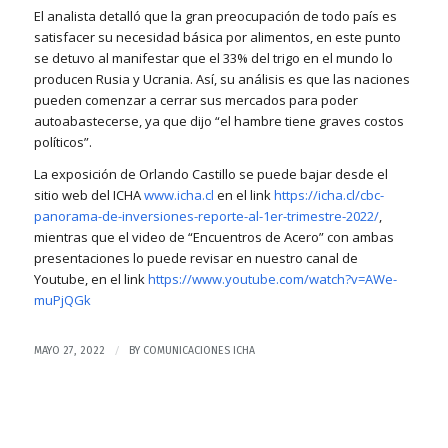
El analista detalló que la gran preocupación de todo país es
satisfacer su necesidad básica por alimentos, en este punto
se detuvo al manifestar que el 33% del trigo en el mundo lo
producen Rusia y Ucrania. Así, su análisis es que las naciones
pueden comenzar a cerrar sus mercados para poder
autoabastecerse, ya que dijo “el hambre tiene graves costos
políticos”.
La exposición de Orlando Castillo se puede bajar desde el
sitio web del ICHA
www.icha.cl
en el link
https://icha.cl/cbc-
panorama-de-inversiones-reporte-al-1er-trimestre-2022/
,
mientras que el video de “Encuentros de Acero” con ambas
presentaciones lo puede revisar en nuestro canal de
Youtube, en el link
https://www.youtube.com/watch?v=AWe-
muPjQGk
/
MAYO 27, 2022
BY
COMUNICACIONES ICHA