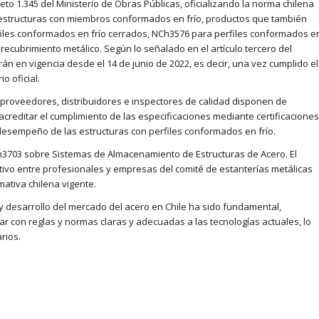
creto 1.345 del Ministerio de Obras Públicas, oficializando la norma chilena
 estructuras con miembros conformados en frío, productos que también
iles conformados en frío cerrados, NCh3576 para perfiles conformados e
recubrimiento metálico. Según lo señalado en el artículo tercero del
arán en vigencia desde el 14 de junio de 2022, es decir, una vez cumplido el
o oficial.
, proveedores, distribuidores e inspectores de calidad disponen de
creditar el cumplimiento de las especificaciones mediante certificaciones
desempeño de las estructuras con perfiles conformados en frío.
h3703 sobre Sistemas de Almacenamiento de Estructuras de Acero. El
tivo entre profesionales y empresas del comité de estanterías metálicas
ativa chilena vigente.
 y desarrollo del mercado del acero en Chile ha sido fundamental,
r con reglas y normas claras y adecuadas a las tecnologías actuales, lo
rios.