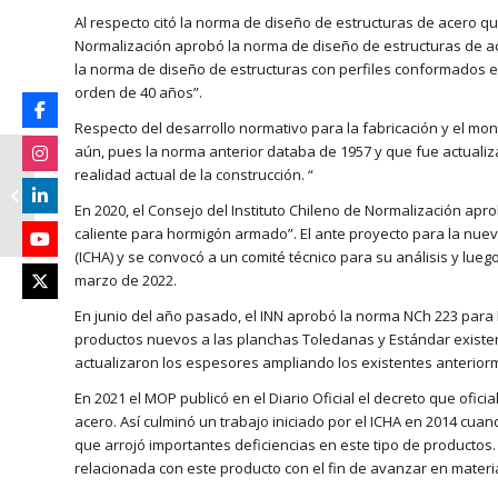
Al respecto citó la norma de diseño de estructuras de acero qu
Normalización aprobó la norma de diseño de estructuras de ac
la norma de diseño de estructuras con perfiles conformados en
orden de 40 años”.
Respecto del desarrollo normativo para la fabricación y el mo
aún, pues la norma anterior databa de 1957 y que fue actualiz
Invitación a encuesta
realidad actual de la construcción. “
“Priorización de
medidas de mitigación
En 2020, el Consejo del Instituto Chileno de Normalización ap
de Gases...
caliente para hormigón armado”. El ante proyecto para la nuev
(ICHA) y se convocó a un comité técnico para su análisis y lueg
marzo de 2022.
En junio del año pasado, el INN aprobó la norma NCh 223 par
productos nuevos a las planchas Toledanas y Estándar existen
actualizaron los espesores ampliando los existentes anterior
En 2021 el MOP publicó en el Diario Oficial el decreto que ofic
acero. Así culminó un trabajo iniciado por el ICHA en 2014 cuan
que arrojó importantes deficiencias en este tipo de productos.
relacionada con este producto con el fin de avanzar en materia