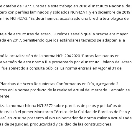
e databa de 1977. Gracias a este trabajo en 2016 el Instututo Nacional de
ero con perfiles laminados y soldados NCh427/1, y en diciembre de 2019
 frío NCh427/2. “Es decir hemos, actualizado una brecha tecnológica del
ntaje de estructuras de acero, Gutiérrez señaló que la brecha era mayor
ada en 2017, permitiendo que los estándares técnicos se adapten a la
robó la actualización de la norma NCh 204:2020 “Barras laminadas en
a versión de esta norma fue presentado por el Instituto Chileno del Acero
o fue sometido a consulta pública. La norma entrará en vigor el 31 de
a Planchas de Acero Recubiertas Conformadas en Frío, agregando 3
tes en la norma producto de la realidad actual del mercado. También se
mente.
ializa la norma chilena NCh3572 sobre parrillas de pisos y peldaños de
do realizó el primer Monitoreo Técnico de la Calidad de Parrillas de Piso y
 Así, en 2018 se presentó al INN un borrador de norma chilena actualizada
s de seguridad, productividad y calidad de las construcciones.