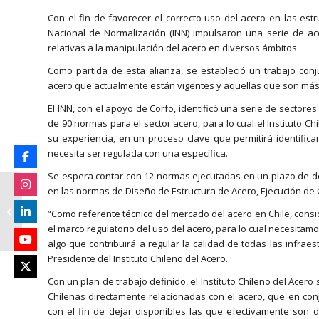
Con el fin de favorecer el correcto uso del acero en las estruc
Nacional de Normalización (INN) impulsaron una serie de ac
relativas a la manipulación del acero en diversos ámbitos.
Como partida de esta alianza, se estableció un trabajo conj
acero que actualmente están vigentes y aquellas que son más 
El INN, con el apoyo de Corfo, identificó una serie de sectore
de 90 normas para el sector acero, para lo cual el Instituto Ch
su experiencia, en un proceso clave que permitirá identifi
necesita ser regulada con una específica.
Se espera contar con 12 normas ejecutadas en un plazo de do
Las nuevas
en las normas de Diseño de Estructura de Acero, Ejecución de C
tendencias en la
“Como referente técnico del mercado del acero en Chile, cons
construcción para
el marco regulatorio del uso del acero, para lo cual necesitamos
adaptarse a las
algo que contribuirá a regular la calidad de todas las infrae
oficinas ver...
Presidente del Instituto Chileno del Acero.
Con un plan de trabajo definido, el Instituto Chileno del Ace
Chilenas directamente relacionadas con el acero, que en con
con el fin de dejar disponibles las que efectivamente son