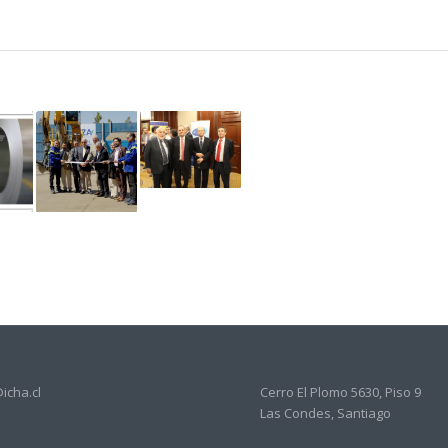
icha.cl
Cerro El Plomo 5630, Piso 9
Las Condes, Santiago