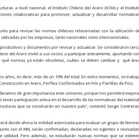
turas a nivel nacional, el Instituto Chileno del Acero (ICHA) y el Institut
ciones colaborativas para promover, actualizar y desarrollar normativa
unto para revisar las normas chilenas relacionadas con la utilización d
utilizadas por las empresas, tanto nacionales como internacionales.
s productivos y documentos por revisar y actualizar. Se consideraron cerc
ileno del Acero invitó a sus socios a participar activamente, aportando co
car qué normas ya están obsoletas, cuáles se deben cambiar y qué áre
s años, es decir, más de un 10% del total. En estos momentos, se trabaj
onstrucción en Acero, Perfiles Conformados en Frío y Parrillas de Piso.
ideramos de gran importancia este convenio, porque nos permitirá mejora
 tener participación activa en el desarrollo de las normativas del material
structuras que se construirán en nuestro país”, comentó Sergio Contreras
ro será desde ahora la entidad autorizada para evaluar un grupo de Norma
junto con el INN, serán confirmadas, declaradas no vigentes o revisadas
 de utilidad. Pero además, se estudiarán nuevas normas que se estime