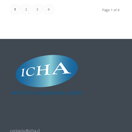
1
2
3
4
Page 1 of 4
contacto@icha.cl