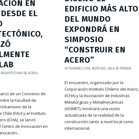
ACIÓN EN
EDIFICIO MÁS ALTO
 DESDE EL
DEL MUNDO
O
EXPONDRÁ EN
TECTÓNICO,
SIMPOSIO
NZÓ
“CONSTRUIR EN
ALMENTE
ACERO”
LAB
ACTIVIDADES ICHA
,
NOTICIAS
,
SALA DE PRENSA
,
ARQUITECTURA DE ACERO
,
El encuentro, organizado por la
Corporación Instituto Chileno del Acero,
marco de un Convenio de
(ICHA) y la Asociación de Industrias
ntre la Facultad de
Metalúrgicas y Metalmecánicas
y Urbanismo de la
(ASIMET), mostrará una visión
Chile (FAU) y el Instituto
actualizada de la realidad de la
ero (ICHA), se lanzó
construcción tanto a nivel local como
l Centro de Innovación en
internacional.
anización…