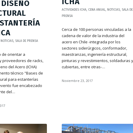
ICHA
 DISEÑO
ACTIVIDADES ICHA
,
CENA ANUAL
,
NOTICIAS
,
SALA DE
CTURAL
PRENSA
ESTANTERÍA
Cerca de 100 personas vinculadas a la
ICA
cadena de valor de la industria del
,
NOTICIAS
,
SALA DE PRENSA
acero en Chile -integrada por los
sectores siderúrgicos, conformador,
o de orientar a
maestranzas, ingeniería estructural,
 proveedores de racks,
pinturas y revestimientos, soldaduras 
ileno del Acero (ICHA)
cubiertas, entre otras-…
mento técnico "Bases de
ural para estanterías
Noviembre 23, 2017
l evento fue encabezado
ente del…
2017