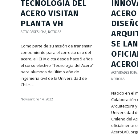
TECNOLOGÍA DEL
INNOV
ACERO VISITAN
ACERO
PLANTA VH
DISEÑ
ARQUI
ACTIVIDADES ICHA
,
NOTICIAS
SE LA
Como parte de su misión de transmitir
OFICI
conocimiento para el correcto uso del
acero, el ICHA dicta desde hace 5 años
ACERO
el curso electivo “Tecnología del Acero”
para alumnos de último año de
ACTIVIDADES ICHA
ingeniería civil de la Universidad de
NOTICIAS
Chile.…
Nacido en el 
Colaboración e
Noviembre 14, 2022
Arquitectura 
Universidad de 
Chileno del Ac
oficialmente e
AceroLAB, org