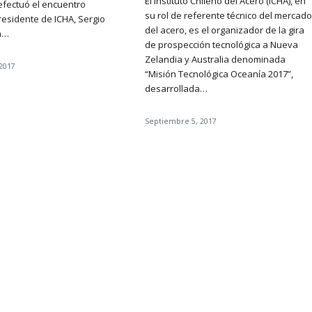
El Instituto Chileno del Acero (ICHA), en
efectuó el encuentro
su rol de referente técnico del mercado
residente de ICHA, Sergio
del acero, es el organizador de la gira
on…
de prospección tecnológica a Nueva
Zelandia y Australia denominada
2017
“Misión Tecnológica Oceanía 2017”,
desarrollada…
Septiembre 5, 2017