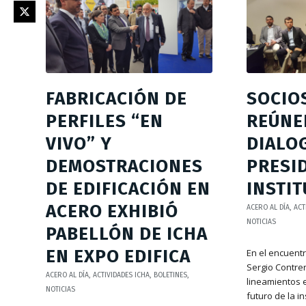
FABRICACIÓN DE
SOCIOS
PERFILES “EN
REÚNE
VIVO” Y
DIALO
DEMOSTRACIONES
PRESI
DE EDIFICACIÓN EN
INSTI
ACERO EXHIBIÓ
ACERO AL DÍA
,
ACT
NOTICIAS
PABELLÓN DE ICHA
EN EXPO EDIFICA
En el encuentr
Sergio Contre
ACERO AL DÍA
,
ACTIVIDADES ICHA
,
BOLETINES
,
lineamientos 
NOTICIAS
futuro de la in