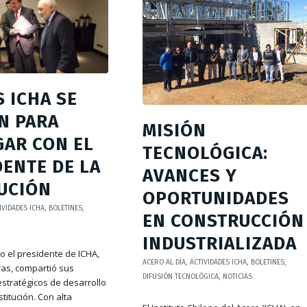
 ICHA SE
N PARA
MISIÓN
GAR CON EL
TECNOLÓGICA:
DENTE DE LA
AVANCES Y
TUCIÓN
OPORTUNIDADES
IVIDADES ICHA
,
BOLETINES
,
EN CONSTRUCCIÓN
INDUSTRIALIZADA
o el presidente de ICHA,
ACERO AL DÍA
,
ACTIVIDADES ICHA
,
BOLETINES
,
ras, compartió sus
DIFUSIÓN TECNOLÓGICA
,
NOTICIAS
estratégicos de desarrollo
stitución. Con alta