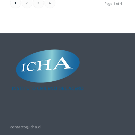
1
2
3
4
Page 1 of 4
contacto@icha.cl